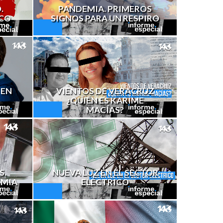
PANDEMIA. PRIMEROS
.
SIGNOS PARA UN RESPIRO
ICO
 EN
VIENTOS DE VERACRUZ
¿QUIÉN ES KARIME
MACÍAS?
S.
NUEVA LUZ EN EL SECTOR
EMIA
ELÉCTRICO