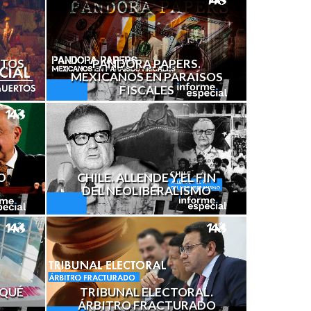
RTOS
PANDORA PAPERS.
MEXICANOS EN PARAÍSOS
FISCALES
CHILE. ALLENDE Y EL FIN
O
DEL NEOLIBERALISMO
¿QUÉ
TRIBUNAL ELECTORAL.
ÁRBITRO FRACTURADO