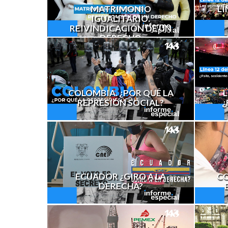
LÍ
MATRIMONIO
IGUALITARIO.
REIVINDICACIÓN DE UN
DERECHO
COLOMBIA. ¿POR QUÉ LA
L
REPRESIÓN SOCIAL?
¿
ECUADOR ¿GIRO A LA
CO
DERECHA?