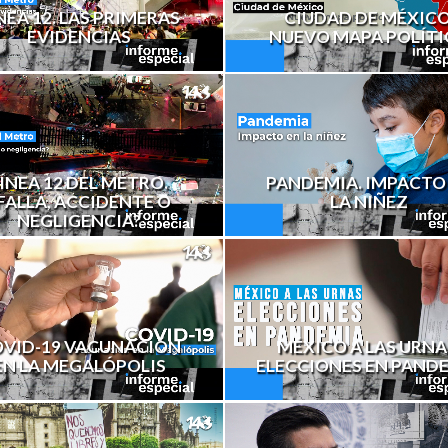
NEA 12. LAS PRIMERAS
CIUDAD DE MÉXICO
EVIDENCIAS
NUEVO MAPA POLÍT
ÍNEA 12 DEL METRO.
PANDEMIA. IMPACTO
FALLA, ACCIDENTE O
LA NIÑEZ
NEGLIGENCIA?
VID-19 VACUNACIÓN
MÉXICO A LAS URNA
EN LA MEGALÓPOLIS
ELECCIONES EN PAND