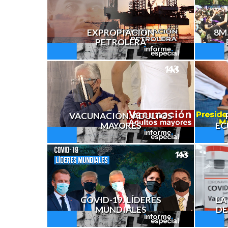
EXPROPIACIÓN
8M.
PETROLERA
VACUNACIÓN. ADULTOS
MAYORES
EC
COVID-19. LÍDERES
LA
MUNDIALES
DE