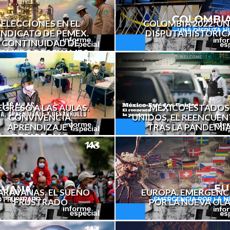
ELECCIONES EN EL
COLOMBIA 2022: U
INDICATO DE PEMEX.
DISPUTA HISTÓRIC
CONTINUIDAD DE
OMERO DESCHAMPS
EGRESO A LAS AULAS.
MÉXICO-ESTADOS
CONVIVENCIA,
UNIDOS, EL REENCUE
APRENDIZAJE Y
TRAS LA PANDEMI
DESARROLLO
EUROPA. EMERGENC
ARAVANAS. EL SUEÑO
POR LA NUEVA OL
FRUSTRADO