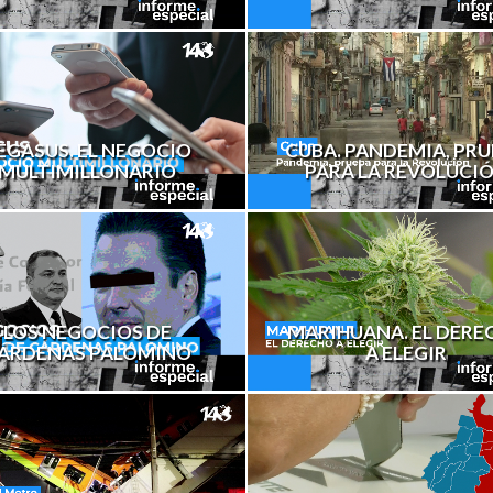
CUBA. PANDEMIA, PR
EGASUS. EL NEGOCIO
PARA LA REVOLUCI
MULTIMILLONARIO
MARIHUANA. EL DERE
LOS NEGOCIOS DE
A ELEGIR
ÁRDENAS PALOMINO