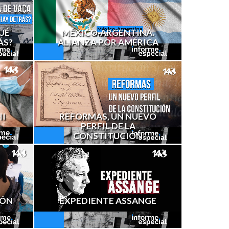
UÉ
MÉXICO-ARGENTINA.
ÁS?
ALIANZA POR AMÉRICA
REFORMAS, UN NUEVO
II
PERFIL DE LA
CONSTITUCIÓN
IÓN
EXPEDIENTE ASSANGE