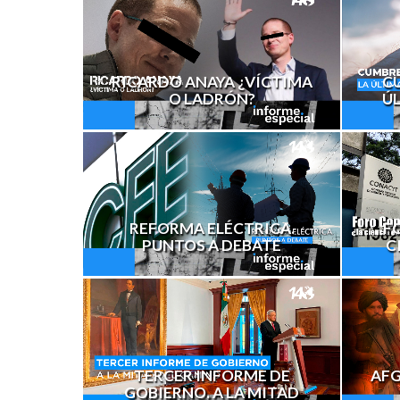
RICARDO ANAYA ¿VÍCTIMA
CU
O LADRÓN?
Ú
REFORMA ELÉCTRICA.
F
PUNTOS A DEBATE
C
TERCER INFORME DE
AFG
GOBIERNO. A LA MITAD