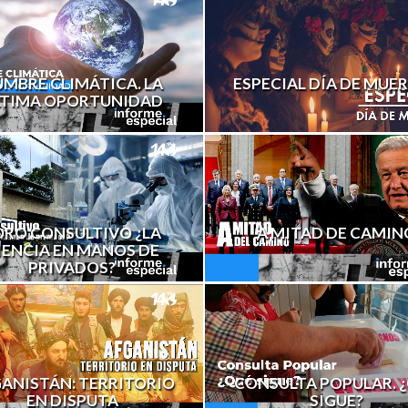
MBRE CLIMÁTICA. LA
ESPECIAL DÍA DE MUE
LTIMA OPORTUNIDAD
ORO CONSULTIVO ¿LA
A MITAD DE CAMIN
IENCIA EN MANOS DE
PRIVADOS?
ANISTÁN: TERRITORIO
CONSULTA POPULAR. 
EN DISPUTA
SIGUE?