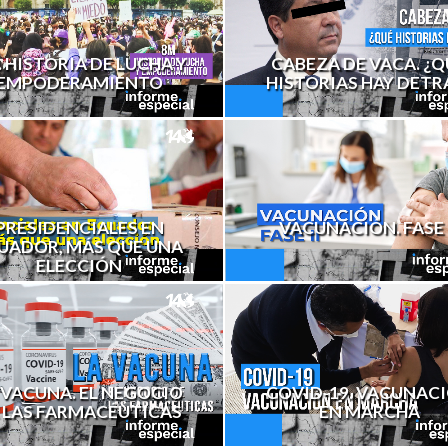
 HISTORIA DE LUCHA Y
CABEZA DE VACA. ¿Q
EMPODERAMIENTO
HISTORIAS HAY DETR
PRESIDENCIALES EN
VACUNACIÓN. FASE 
UADOR, MÁS QUE UNA
ELECCIÓN
 VACUNA. EL NEGOCIO
COVID-19. VACUNAC
 LAS FARMACÉUTICAS
EN MARCHA