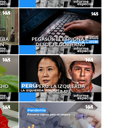
UEBA
PEGASUS, EL ESPIONAJE
ÓN
DESDE EL GOBIERNO
CHO
PERÚ: LA IZQUIERDA
IRRUMPE