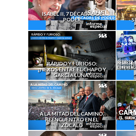
ISABEL II, 7 DÉCADAS DE
PODER
S
R
RÁPIDO Y FURIOSO:
R
¿NEXOS ENTRE EL CHAPO Y
GARCÍA LUNA?
A LA MITAD DEL CAMINO.
C
REENCUENTRO EN EL
ZÓCALO