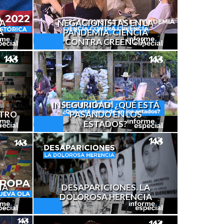
NA
NEGACIONISTAS EN LA
A
PANDEMIA. CIENCIA
CONTRA CREENCIA
INSEGURIDAD. ¿QUÉ ESTÁ
NTRO
PASANDO EN LOS
A
ESTADOS?
IA
DESAPARICIONES. LA
A
DOLOROSA HERENCIA