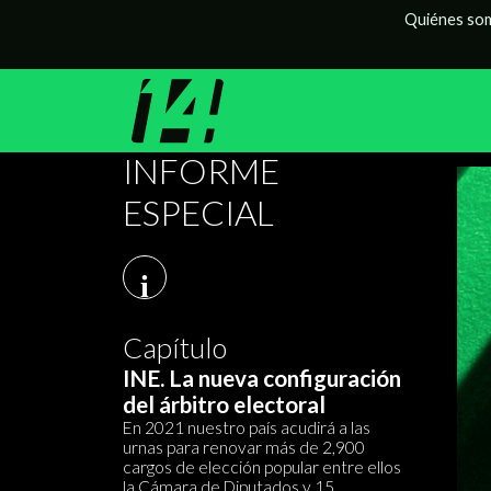
Quiénes so
INFORME
ESPECIAL
i
Capítulo
INE. La nueva configuración
del árbitro electoral
En 2021 nuestro país acudirá a las
urnas para renovar más de 2,900
cargos de elección popular entre ellos
la Cámara de Diputados y 15