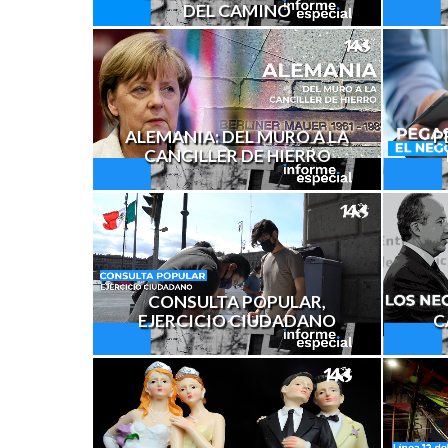
DEL CAMINO
ALEMANIA: DEL MURO A LA
P
CANCILLER DE HIERRO
CONSULTA POPULAR,
EJERCICIO CIUDADANO
C