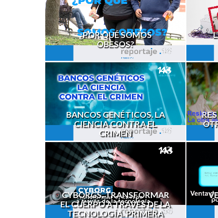
¿POR QUÉ SOMOS
L
OBESOS?
BANCOS GENÉTICOS. LA
RES
CIENCIA CONTRA EL
OTR
CRIMEN
CYBORGS. TRANSFORMAR
V
EL CUERPO A TRAVÉS DE LA
TECNOLOGÍA. PRIMERA