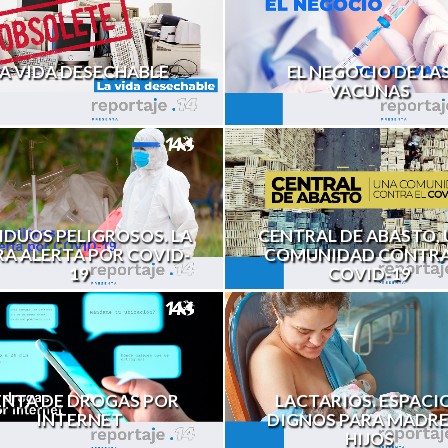
A VIDA DESECHABLE
EL NEGOCIO DE LA
VACUNAS
IDUOS PELIGROSOS. LA
CENTRAL DE ABASTO,
A ALERTA POR COVID-
COMUNIDAD CONTRA
19
COVID-19
ENTA DE DROGAS POR
LACTARIOS. ESPACI
INTERNET
DIGNOS PARA MADRE
HIJOS