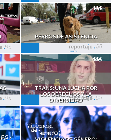
N
PERROS DE ASISTENCIA
AS
TRANS: UNA LUCHA POR
LOS DERECHOS Y LA
DIVERSIDAD
RO:
VIOLENCIA DE GÉNERO;