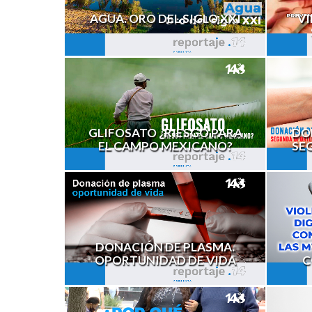
AGUA. ORO DEL SIGLO XXI
VI
GLIFOSATO ¿RIESGO PARA
DO
EL CAMPO MEXICANO?
SE
DONACIÓN DE PLASMA.
OPORTUNIDAD DE VIDA
C