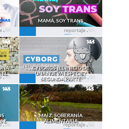
S
MAMÁ, SOY TRANS
 UNA
CYBORGS ¿EL INICIO DE
 EL
UNA NUEVA ESPECIE?
SEGUNDA PARTE
OS
MAÍZ, SOBERANÍA
S E
ALIMENTARIA