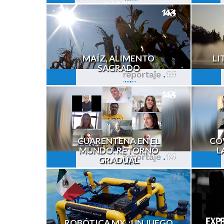
PARTE
MAÍZ, ALIMENTO
LI
SAGRADO
CUARENTENA EN EL
CO
MUNDO. RETORNO
L
GRADUAL
ROBÓTICA MX ¿UN JUEGO