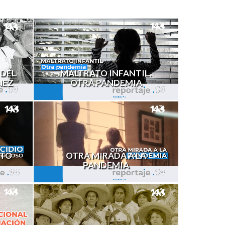
MALTRATO INFANTIL.
 DEL
OTRA PANDEMIA
NEZ
NTO
OTRA MIRADA A LA
PANDEMIA