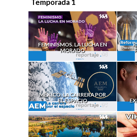
Temporada 1
FEMINISMOS. LA LUCHA EN
R
MORADO
MÉXICO. LA CARRERA POR
EL ESPACIO
EX