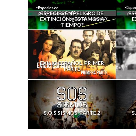
ESPECIES EN PELIGRO DE
ES
EXTINCIÓN: ¿ESTAMOS A
E
TIEMPO?
EXILIO ESPAÑOL. PRIMER
PARTE
S.O.S SISMOS. PARTE 2
S