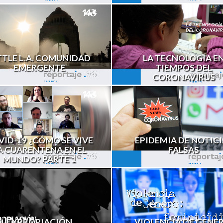
LA TECNOLOGÍA E
TTLE L.A. COMUNIDAD
TIEMPOS DEL
EMERGENTE
CORONAVIRUS
VID-19 ¿CÓMO SE VIVE
EPIDEMIA DE NOTICI
A CUARENTENA EN EL
FALSAS
MUNDO? PARTE 1
VIOLENCIA DE GÉNE
EXPROPIACIÓN