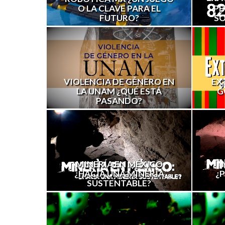
O LA CLAVE PARA EL
PE
FUTURO?
SO
VIOLENCIA DE GÉNERO EN
EX
LA UNAM ¿QUÉ ESTÁ
G
PASANDO?
MINERÍA EN MÉXICO
¿HACIA UNA MINERÍA
¿
SUSTENTABLE?