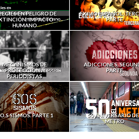
PECIES EN PELIGRO DE
EXILIO ESPAÑOL. TER
XTINCIÓN: IMPACTO
PARTE
HUMANO
MECANISMOS DE
ADICCIONES. SEGUN
PROTECCIÓN A
PARTE
PERIODISTAS
.O.S SISMOS. PARTE 1
50 ANIVERSARIO DE
METRO