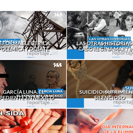
EFORMA ELÉCTRICA.
LAS OTRAS HISTORIAS
POLÉMICA Y DEBATE
CASO REGINA MARTÍ
GARCÍA LUNA. EL
SUICIDIO. SUFRIMIE
PEDIENTE EN MÉXICO
SILENCIOSO