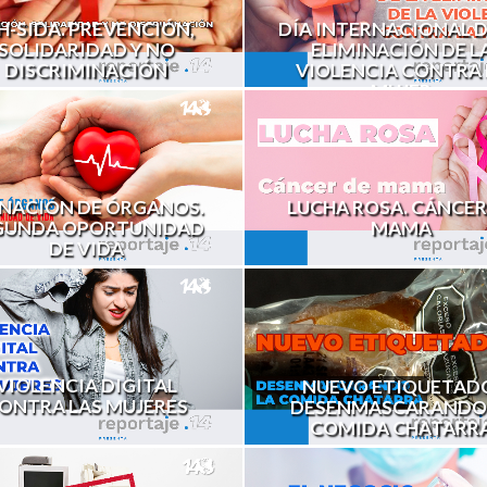
H-SIDA. PREVENCIÓN,
DÍA INTERNACIONAL D
SOLIDARIDAD Y NO
ELIMINACIÓN DE L
DISCRIMINACIÓN
VIOLENCIA CONTRA 
MUJER
NACIÓN DE ÓRGANOS.
LUCHA ROSA. CÁNCER
GUNDA OPORTUNIDAD
MAMA
DE VIDA
VIOLENCIA DIGITAL
NUEVO ETIQUETAD
ONTRA LAS MUJERES
DESENMASCARANDO
COMIDA CHATARR