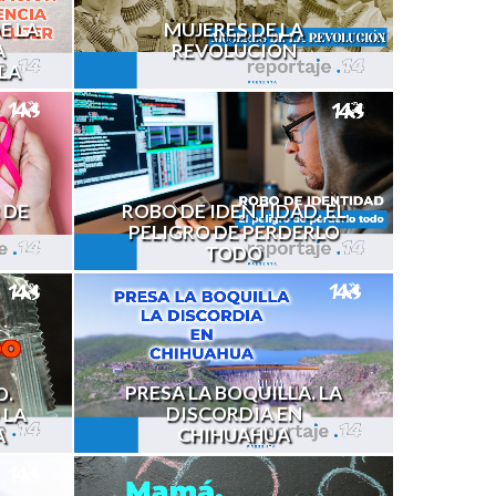
E LA
MUJERES DE LA
A
REVOLUCIÓN
LA
 DE
ROBO DE IDENTIDAD. EL
PELIGRO DE PERDERLO
TODO
PRESA LA BOQUILLA. LA
O.
DISCORDIA EN
 LA
CHIHUAHUA
A