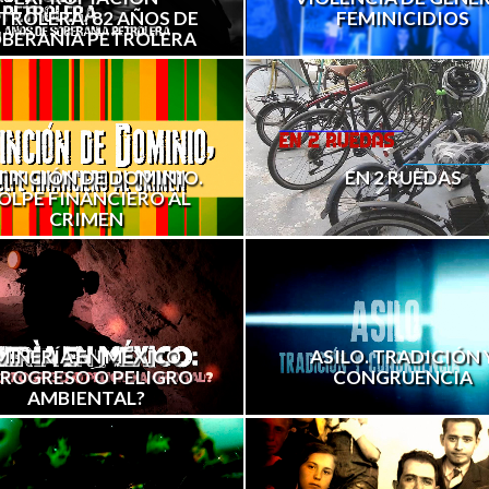
FEMINICIDIOS
TROLERA. 82 AÑOS DE
BERANÍA PETROLERA
TINCIÓN DE DOMINIO.
EN 2 RUEDAS
OLPE FINANCIERO AL
CRIMEN
MINERÍA EN MÉXICO
ASILO. TRADICIÓN 
PROGRESO O PELIGRO
CONGRUENCIA
AMBIENTAL?