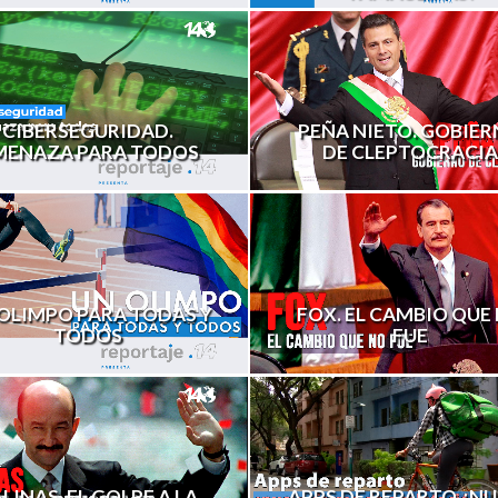
PEÑA NIETO. GOBIE
CIBERSEGURIDAD.
DE CLEPTOCRACIA
MENAZA PARA TODOS
OLIMPO PARA TODAS Y
FOX. EL CAMBIO QUE
TODOS
FUE
LINAS, EL GOLPE A LA
APPS DE REPARTO ¿N