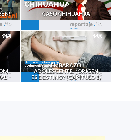
BEN!
CASO CHIHUAHUA
EMBARAZO
OOM
ADOLESCENTE. ¿ORIGEN
UAL
ES DESTINO? (CAPÍTULO 1)