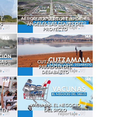
E:
AEROPUERTO FELIPE
S
ÁNGELES. LAS CLAVES DEL
PROYECTO
SAS
CUTZAMALA. LA
PARADOJA DEL
DESABASTO
VACUNAS. EL NEGOCIO
A EN
DEL SIGLO