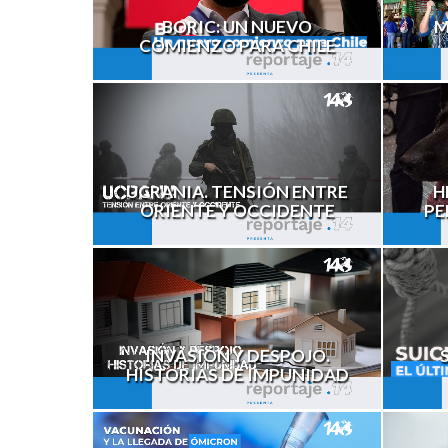
M
BORIC: UN NUEVO
COMIENZO PARA CHILE
H
UCRANIA. TENSIÓN ENTRE
PE
ORIENTE Y OCCIDENTE
INVASIÓN Y DESPOJO.
HISTORIAS DE IMPUNIDAD