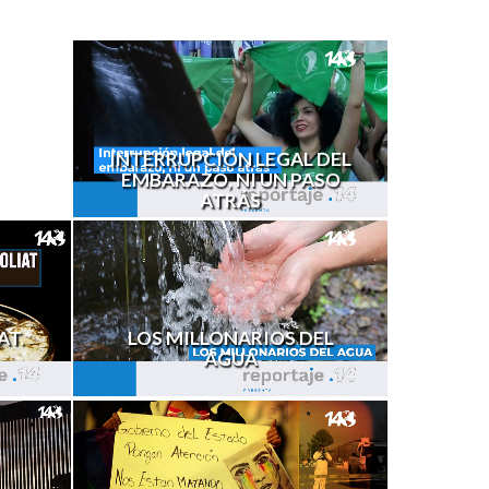
INTERRUPCIÓN LEGAL DEL
EMBARAZO, NI UN PASO
ATRÁS
AT.
LOS MILLONARIOS DEL
AGUA