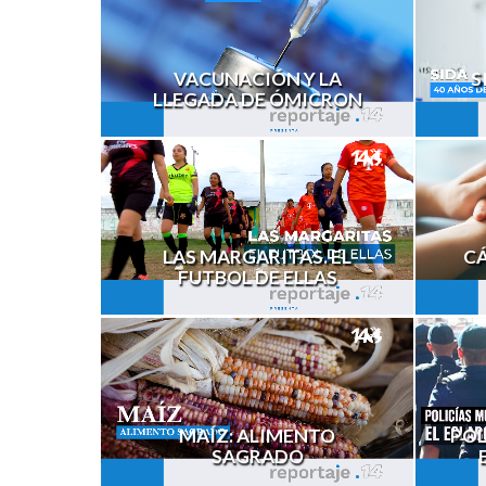
VACUNACIÓN Y LA
S
LLEGADA DE ÓMICRON
LAS MARGARITAS. EL
C
FUTBOL DE ELLAS
MAÍZ: ALIMENTO
POL
SAGRADO