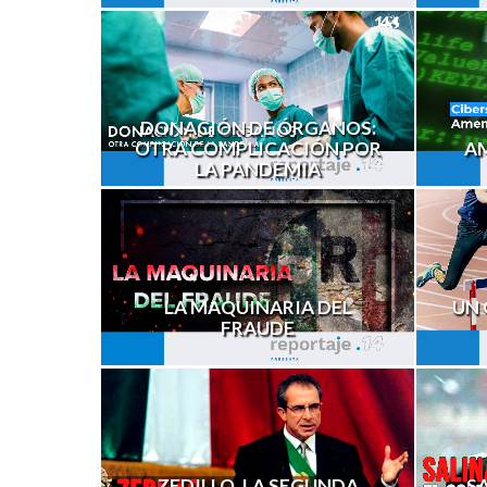
DONACIÓN DE ÓRGANOS:
OTRA COMPLICACIÓN POR
A
LA PANDEMIA
LA MAQUINARIA DEL
UN 
FRAUDE
ZEDILLO. LA SEGUNDA
SA