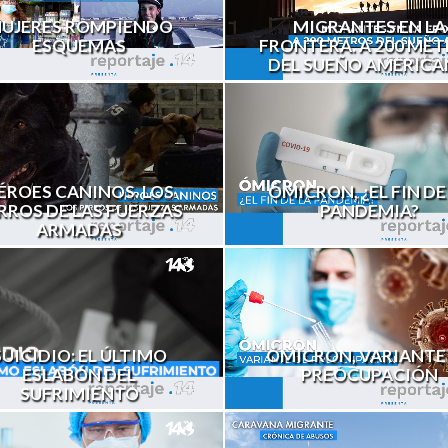
UJERES ROMPIENDO
MIGRANTES EN LA
ESQUEMAS
FRONTERA. A 200 ME
DEL SUEÑO AMERIC
ÉROES CANINOS. LOS
ÓMICRON, ¿EL FIN DE
RROS DE LAS FUERZAS
PANDEMIA?
ARMADAS
ÓMICRON, VARIANTE
SUICIDIO: EL ÚLTIMO
PREOCUPACIÓN
ESLABÓN DEL
SUFRIMIENTO