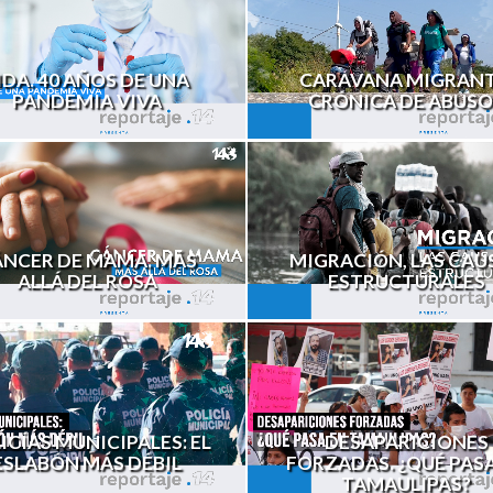
IDA. 40 AÑOS DE UNA
CARAVANA MIGRANT
PANDEMIA VIVA
CRÓNICA DE ABUSO
ÁNCER DE MAMA. MÁS
MIGRACIÓN, LAS CAU
ALLÁ DEL ROSA
ESTRUCTURALES
ICÍAS MUNICIPALES: EL
DESAPARICIONES
ESLABÓN MÁS DÉBIL
FORZADAS. ¿QUÉ PAS
TAMAULIPAS?