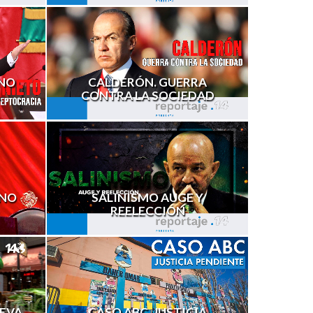
RNO
CALDERÓN. GUERRA
CONTRA LA SOCIEDAD
 NO
SALINISMO AUGE Y
REELECCIÓN
UEVA
CASO ABC, JUSTICIA