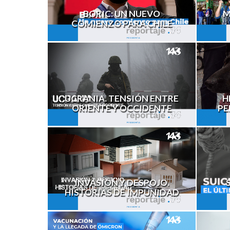
M
BORIC: UN NUEVO
COMIENZO PARA CHILE
H
UCRANIA. TENSIÓN ENTRE
PE
ORIENTE Y OCCIDENTE
INVASIÓN Y DESPOJO.
HISTORIAS DE IMPUNIDAD