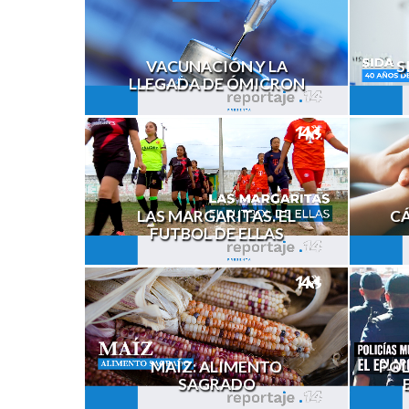
VACUNACIÓN Y LA
S
LLEGADA DE ÓMICRON
LAS MARGARITAS. EL
C
FUTBOL DE ELLAS
MAÍZ: ALIMENTO
POL
SAGRADO