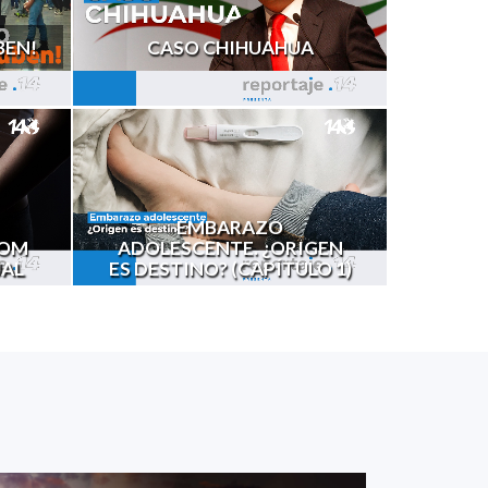
BEN!
CASO CHIHUAHUA
EMBARAZO
OOM
ADOLESCENTE. ¿ORIGEN
UAL
ES DESTINO? (CAPÍTULO 1)