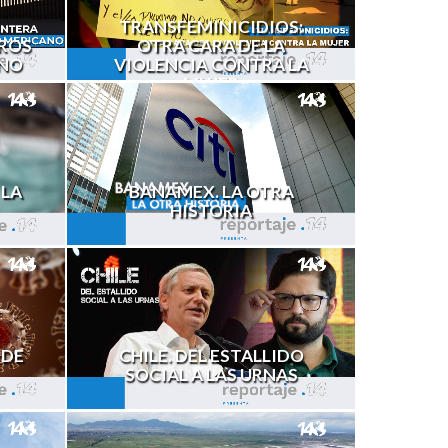
TRANSFEMINICIDIOS:
TROS
OTRA CARA DE LA
ANO
VIOLENCIA CONTRA LA
MUJER
 LA
BANAMEX. LA OTRA
HISTORIA
 DE
CHILE. DEL ESTALLIDO
SOCIAL A LAS URNAS