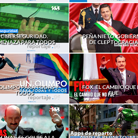
PEÑA NIETO. GOBIE
CIBERSEGURIDAD.
DE CLEPTOCRACIA
MENAZA PARA TODOS
OLIMPO PARA TODAS Y
FOX. EL CAMBIO QUE
TODOS
FUE
LINAS, EL GOLPE A LA
APPS DE REPARTO ¿N