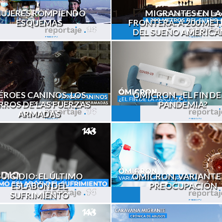
UJERES ROMPIENDO
MIGRANTES EN LA
ESQUEMAS
FRONTERA. A 200 ME
DEL SUEÑO AMERIC
ÉROES CANINOS. LOS
ÓMICRON, ¿EL FIN DE
RROS DE LAS FUERZAS
PANDEMIA?
ARMADAS
ÓMICRON, VARIANTE
SUICIDIO: EL ÚLTIMO
PREOCUPACIÓN
ESLABÓN DEL
SUFRIMIENTO