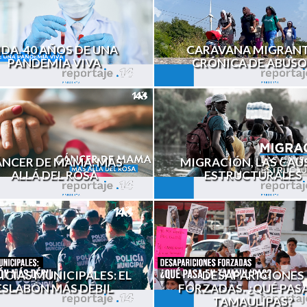
IDA. 40 AÑOS DE UNA
CARAVANA MIGRANT
PANDEMIA VIVA
CRÓNICA DE ABUSO
ÁNCER DE MAMA. MÁS
MIGRACIÓN, LAS CAU
ALLÁ DEL ROSA
ESTRUCTURALES
ICÍAS MUNICIPALES: EL
DESAPARICIONES
ESLABÓN MÁS DÉBIL
FORZADAS. ¿QUÉ PAS
TAMAULIPAS?