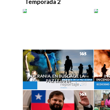
Temporada 2
DE
FEM
KIEV
LOS
A
NEG
IZTAPALAPA
DEL
DIA
UCRANIA. EN BUSCA DE LA
IN
PAZ LEJANA