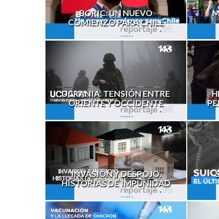
M
BORIC: UN NUEVO
COMIENZO PARA CHILE
H
UCRANIA. TENSIÓN ENTRE
PE
ORIENTE Y OCCIDENTE
INVASIÓN Y DESPOJO.
HISTORIAS DE IMPUNIDAD