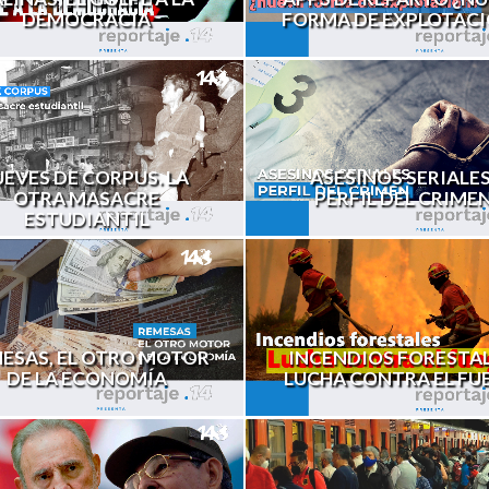
DEMOCRACIA
FORMA DE EXPLOTAC
UEVES DE CORPUS. LA
ASESINOS SERIALES
OTRA MASACRE
PERFIL DEL CRIME
ESTUDIANTIL
INCENDIOS FORESTAL
ESAS, EL OTRO MOTOR
LUCHA CONTRA EL FU
DE LA ECONOMÍA