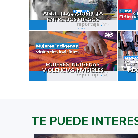
AGUILILLA. LA DISPUTA
C
ENTRE DOS FUEGOS
MUJERES INDÍGENAS.
VIOLENCIAS INVISIBLES
ADO
TE PUEDE INTERE