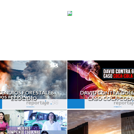
SA.
BOMBEROS.
HISTORIAS
OCIOS
DE
VIDA
BLO
DAVID CONTRA GOLI
CENDIOS FORESTALES.
CASO COCA-COLA
ECOCIDIO