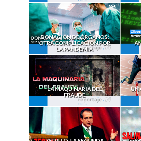
DONACIÓN DE ÓRGANOS:
OTRA COMPLICACIÓN POR
A
LA PANDEMIA
LA MAQUINARIA DEL
UN 
FRAUDE
ZEDILLO. LA SEGUNDA
SA