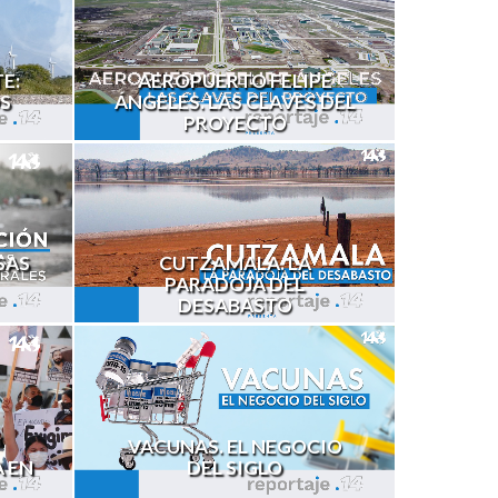
E:
AEROPUERTO FELIPE
S
ÁNGELES. LAS CLAVES DEL
PROYECTO
SAS
CUTZAMALA. LA
PARADOJA DEL
DESABASTO
VACUNAS. EL NEGOCIO
A EN
DEL SIGLO