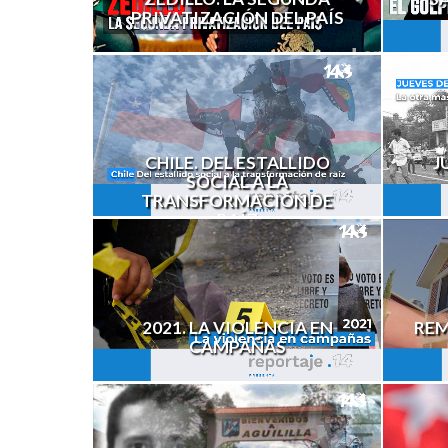
PRIVATIZACIÓN DEL PAÍS
CHILE. DEL ESTALLIDO
J
SOCIAL A LA
TRANSFORMACIÓN DE
RAÍZ
2021. LA VIOLENCIA EN
REM
CAMPAÑAS