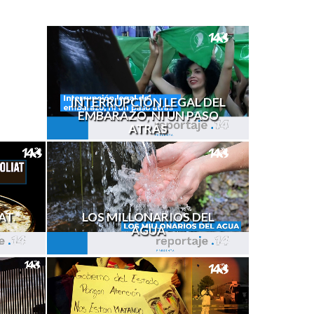
INTERRUPCIÓN LEGAL DEL
EMBARAZO, NI UN PASO
ATRÁS
AT.
LOS MILLONARIOS DEL
AGUA