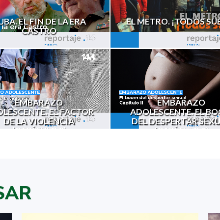
UBA. EL FIN DE LA ERA
EL METRO. ¡TODOS SU
CASTRO
EMBARAZO
EMBARAZO
LESCENTE. EL FACTOR
ADOLESCENTE. EL B
DE LA VIOLENCIA
DEL DESPERTAR SEX
(CAPÍTULO 3)
(CAPÍTULO 2)
SAR