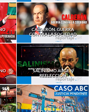
RNO
CALDERÓN. GUERRA
CONTRA LA SOCIEDAD
 NO
SALINISMO AUGE Y
REELECCIÓN
UEVA
CASO ABC, JUSTICIA