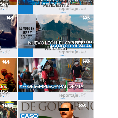
IÓN?
PENDIENTE
.
NUEVO LEÓN. EL OJO DEL
N
HURACÁN
ES.
DESEMPLEO Y PANDEMIA
EGO