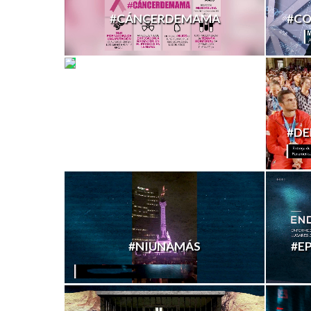
#CÁNCERDEMAMA
#C
#ORGULLODESERMEXICANO
#DE
#NIUNAMÁS
#E