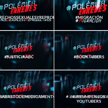
RECHOSSEXUALESYREPRODUCTIVOS
#MIGRACIÓN
#JUSTICIAABC
#BOOKTUBERS
SABASTODEMEDICAMENTOS.
#IRRUMPEN LOS
YOUTUBERS