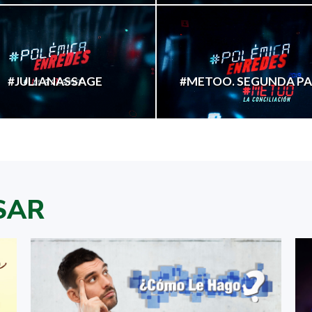
#JULIANASSAGE
#METOO. SEGUNDA P
SAR