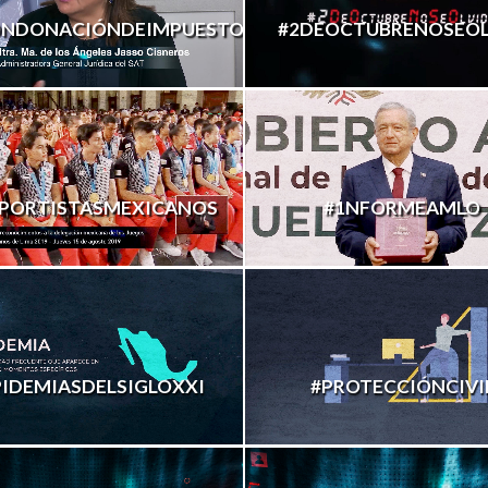
ONDONACIÓNDEIMPUESTOS
#2DEOCTUBRENOSEOL
PORTISTASMEXICANOS
#1NFORMEAMLO
PIDEMIASDELSIGLOXXI
#PROTECCIÓNCIVI