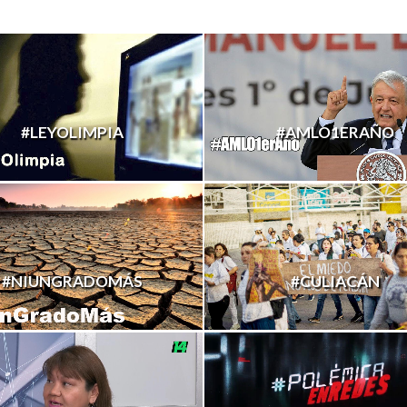
#LEYOLIMPIA
#AMLO1ERAÑO
#NIUNGRADOMÁS
#CULIACÁN