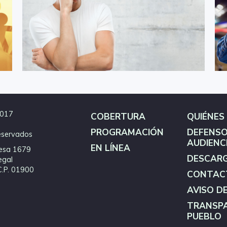
2017
COBERTURA
QUIÉNES
PROGRAMACIÓN
DEFENSO
eservados
AUDIENC
EN LÍNEA
esa 1679
DESCAR
egal
C.P. 01900
CONTAC
AVISO D
TRANSPA
PUEBLO