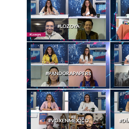
#LOZOYA
#PANDORAPAPERS
#VOXENMÉXICO
#DÍ