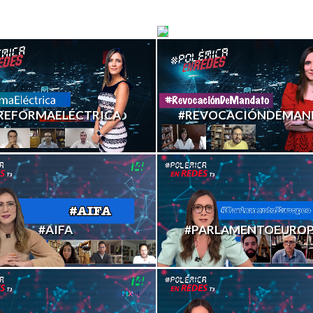
SODEBANHI
#DEPPVSHEARD
REFORMAELÉCTRICA
#REVOCACIÓNDEMAN
#AIFA
#PARLAMENTOEURO