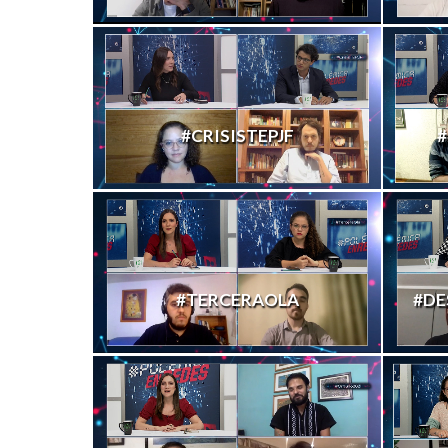
#CRISISTEPJF
#
#TERCERAOLA
#DE