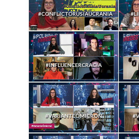
#CONFLICTORUSIAUCRANIA
#L
#INFLUENCERCRACIA
#VARIANTEÓMICRON
#