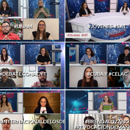
#UNAM
#JÓVENES #SAT
#DEBATECONACYT
#CUBA Y #CELAC
AINTERNACIONALDELOSDESAPARECIDOS
#BRENDALOZANO
#REVOCACIÓNDEMAN