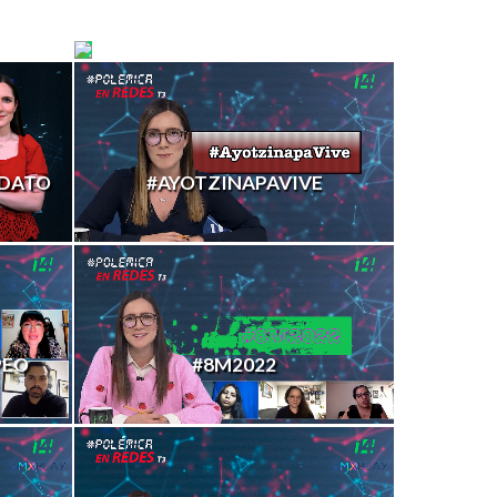
#ELONMUSK
DATO
#AYOTZINAPAVIVE
PEO
#8M2022