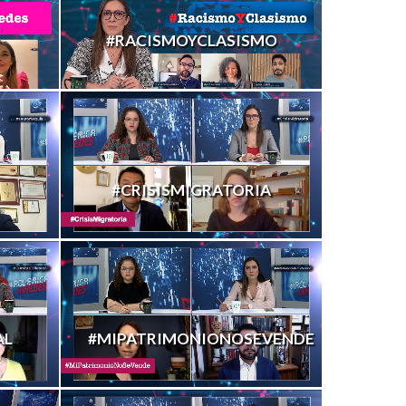
#RACISMOYCLASISMO
#CRISISMIGRATORIA
AL
#MIPATRIMONIONOSEVENDE