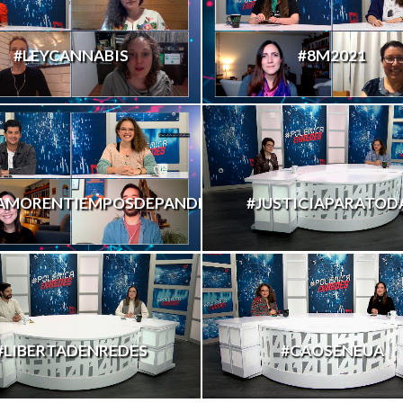
#LEYCANNABIS
#8M2021
AMORENTIEMPOSDEPANDEMIA
#JUSTICIAPARATOD
#LIBERTADENREDES
#CAOSENEUA