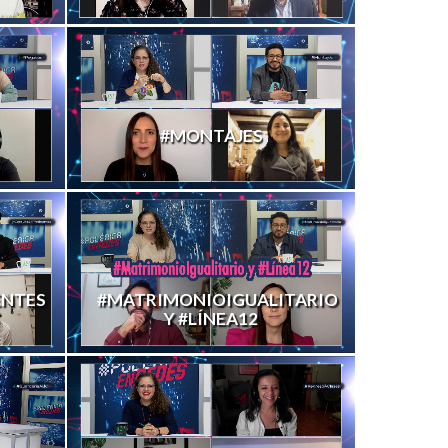
#MONTAJES
ENTES
#MATRIMONIOIGUALITARIO
Y #LÍNEA12