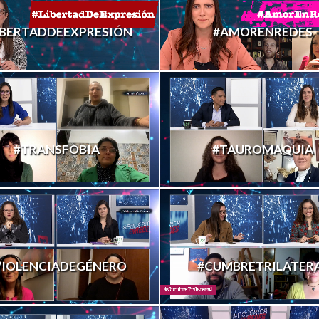
IBERTADDEEXPRESIÓN
#AMORENREDES
#TRANSFOBIA
#TAUROMAQUIA
VIOLENCIADEGÉNERO
#CUMBRETRILATER