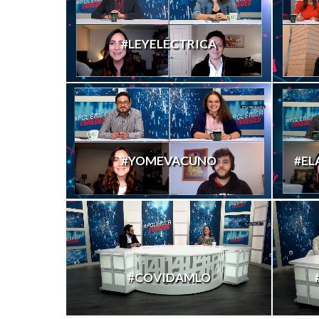
#LEYELÉCTRICA
#YOMEVACUNO
#EL
#COVIDAMLO