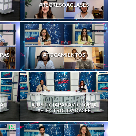
#REGRESOACLASES
PAS
#TOCAMIENTOS
AL
#JUSTICIAPARAVICTORIA
#ELECTRICIDADYCFE