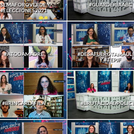
#SEMÁFOROVERDE Y
#GUARDERÍAABC
#ELECCIONES2021
#ATODAMADRE
#DESAFUEROTAMAULI
Y #TEPJF
#BRINCARLAFILA
#BRUTALIDADPOLICI