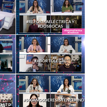
#REFORMAELÉCTRICA Y
#DOSBOCAS
#ABORTOLEGAL
#500AÑOSDERESISTENCIAINDÍGENA
DATO