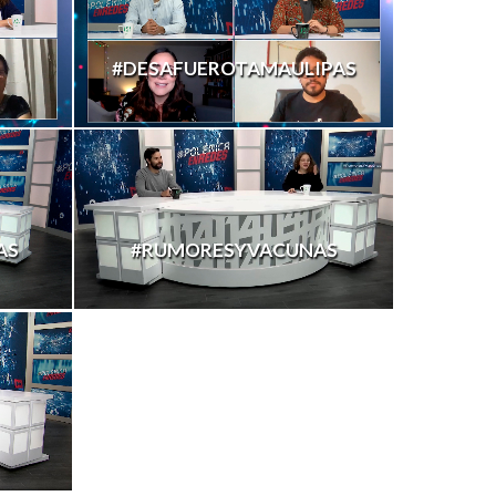
#DESAFUEROTAMAULIPAS
AS
#RUMORESYVACUNAS