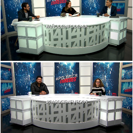
#AÑODEINFODEMIA
#CASOCIENFUEGOS