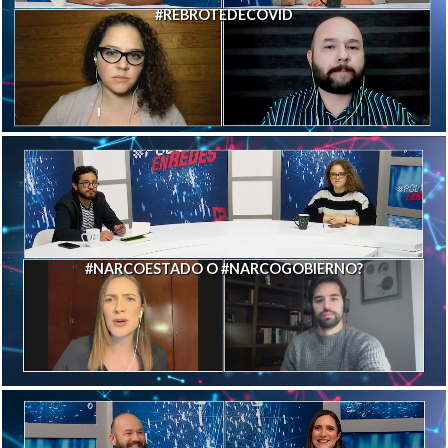
#REBROTEDECOVID
#NARCOESTADO O #NARCOGOBIERNO?