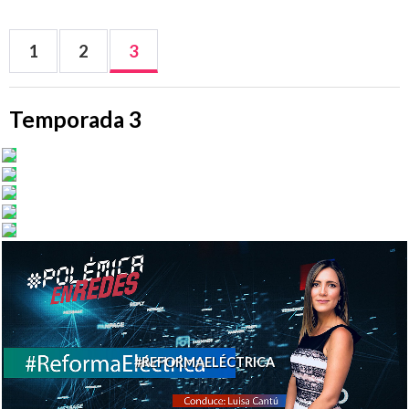
1
2
3
Temporada 3
#MÉDICOSCUBANOS
#CASODEBANHI
#DEPPVSHEARD
#ELONMUSK
#DEBANHI
#REFORMAELÉCTRICA