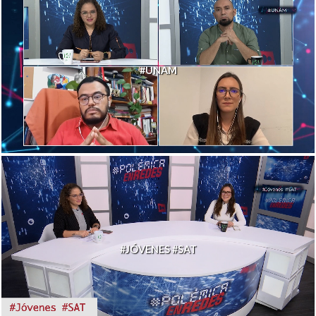
#UNAM
#JÓVENES #SAT