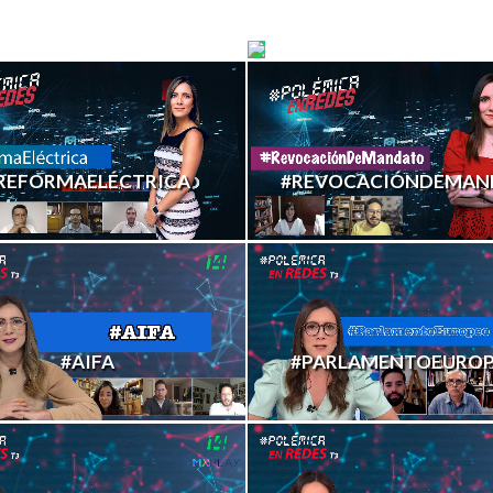
SODEBANHI
#DEPPVSHEARD
REFORMAELÉCTRICA
#REVOCACIÓNDEMAN
#AIFA
#PARLAMENTOEURO