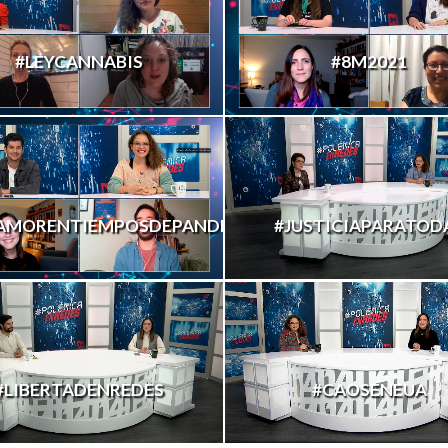
#LEYCANNABIS
#8M2021
AMORENTIEMPOSDEPANDEMIA
#JUSTICIAPARATOD
#LIBERTADENREDES
#CAOSENEUA