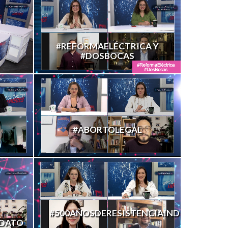
#REFORMAELÉCTRICA Y
#DOSBOCAS
#ABORTOLEGAL
#500AÑOSDERESISTENCIAINDÍGENA
DATO