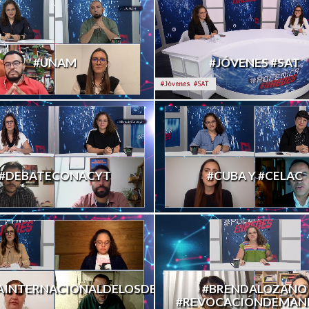
#UNAM
#JÓVENES #SAT
#DEBATECONACYT
#CUBA Y #CELAC
AINTERNACIONALDELOSDESAPARECIDOS
#BRENDALOZANO
#REVOCACIÓNDEMAN