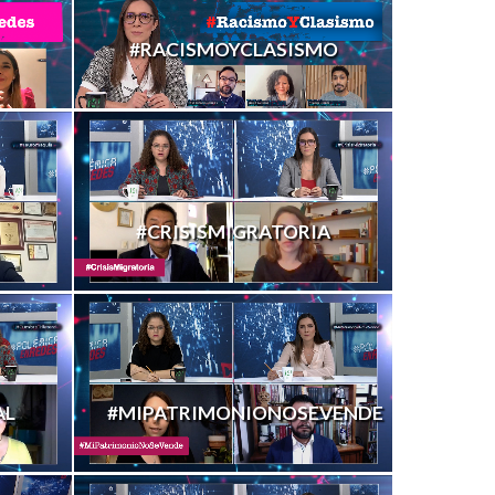
#RACISMOYCLASISMO
#CRISISMIGRATORIA
AL
#MIPATRIMONIONOSEVENDE