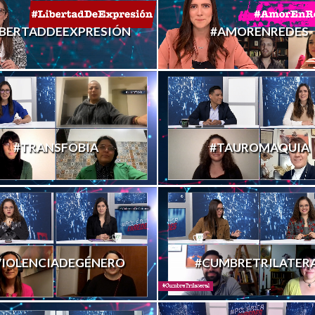
IBERTADDEEXPRESIÓN
#AMORENREDES
#TRANSFOBIA
#TAUROMAQUIA
VIOLENCIADEGÉNERO
#CUMBRETRILATER