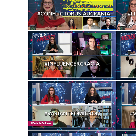
#CONFLICTORUSIAUCRANIA
#L
#INFLUENCERCRACIA
#VARIANTEÓMICRON
#