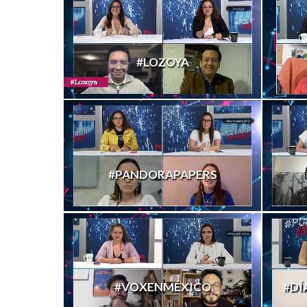
#LOZOYA
#PANDORAPAPERS
#VOXENMÉXICO
#DÍ