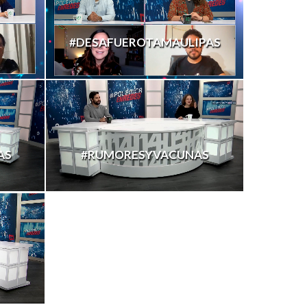
#DESAFUEROTAMAULIPAS
AS
#RUMORESYVACUNAS