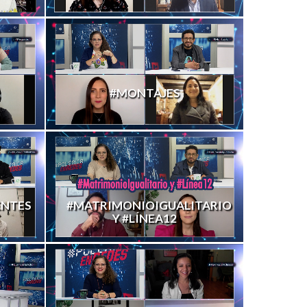
#MONTAJES
ENTES
#MATRIMONIOIGUALITARIO
Y #LÍNEA12