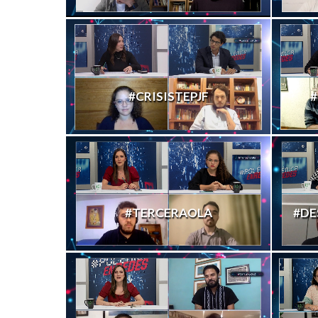
#CRISISTEPJF
#
#TERCERAOLA
#DE