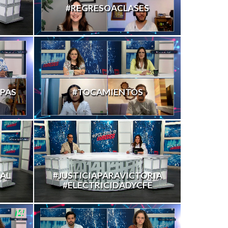
#REGRESOACLASES
PAS
#TOCAMIENTOS
AL
#JUSTICIAPARAVICTORIA
#ELECTRICIDADYCFE