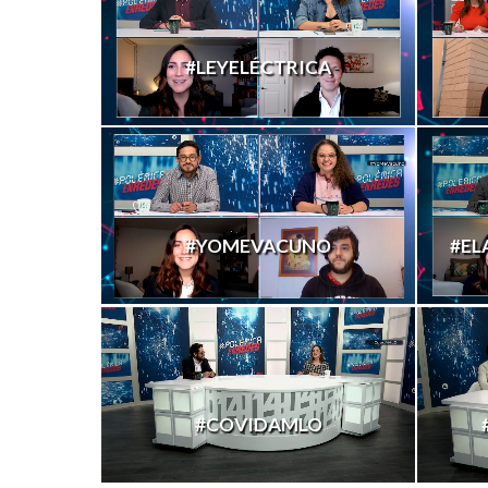
#LEYELÉCTRICA
#YOMEVACUNO
#EL
#COVIDAMLO