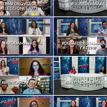
#SEMÁFOROVERDE Y
#GUARDERÍAABC
#ELECCIONES2021
#ATODAMADRE
#DESAFUEROTAMAULI
Y #TEPJF
#BRINCARLAFILA
#BRUTALIDADPOLICI