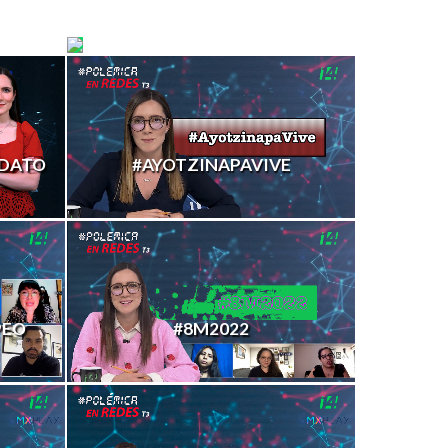
#ELONMUSK
DATO
#AYOTZINAPAVIVE
PEO
#8M2022