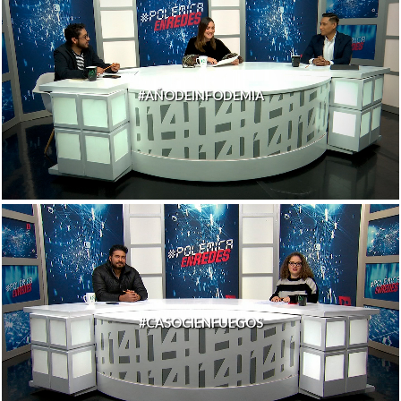
#AÑODEINFODEMIA
#CASOCIENFUEGOS