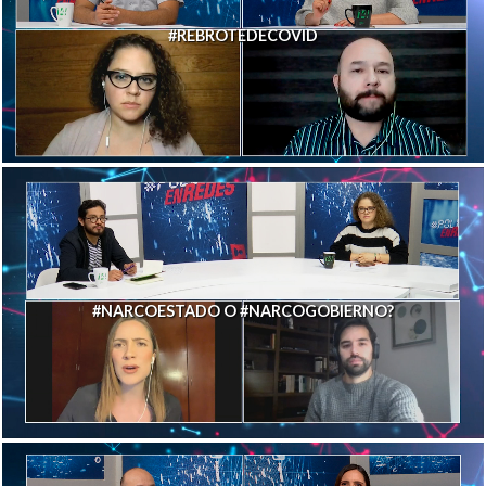
#REBROTEDECOVID
#NARCOESTADO O #NARCOGOBIERNO?