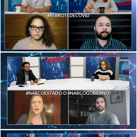
#REBROTEDECOVID
#NARCOESTADO O #NARCOGOBIERNO?