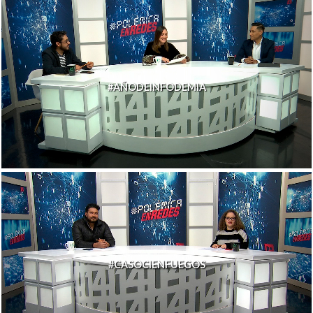
#AÑODEINFODEMIA
#CASOCIENFUEGOS